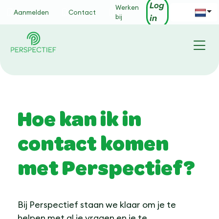
Skip to main content
Log
Werken
Aanmelden
Contact
bij
in
Hoe kan ik in
contact komen
met Perspectief?
Bij Perspectief staan we klaar om je te
helpen met al je vragen en je te