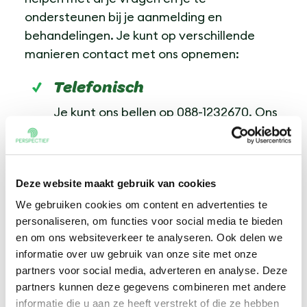
ondersteunen bij je aanmelding en
behandelingen. Je kunt op verschillende
manieren contact met ons opnemen:
Telefonisch
Je kunt ons bellen op 088-1232670. Ons
team is bereikbaar van maandag t/m
vrijdag, tussen 09.00 en 12.30 uur, om je
vragen te beantwoorden of je te
Deze website maakt gebruik van cookies
helpen met je aanmelding.
We gebruiken cookies om content en advertenties te
E-mail
personaliseren, om functies voor social media te bieden
Voor algemene vragen of informatie
en om ons websiteverkeer te analyseren. Ook delen we
kun je ons een e-mail sturen via
informatie over uw gebruik van onze site met onze
info@perspectief.net
. We doen ons
partners voor social media, adverteren en analyse. Deze
partners kunnen deze gegevens combineren met andere
best om zo snel mogelijk te reageren,
informatie die u aan ze heeft verstrekt of die ze hebben