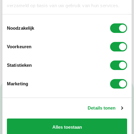
zodat je snel geholpen wordt.
verzameld op basis van uw gebruik van hun services.
Online contactformulier
Op onze website kun je een
bel-mij-
Toestemmingsselectie
Noodzakelijk
terugformulier
invullen als je liever
gebeld wilt worden. Ga naar [deze link]
om het formulier in te vullen en je
Voorkeuren
voorkeur door te geven.
Statistieken
Marketing
Levéo Groep
Vacatures
Details tonen
Voorwaarden & Reglementen
Onze folders
Alles toestaan