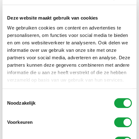
2 tot 6 maanden
Deze website maakt gebruik van cookies
Locatie Tilburg
We gebruiken cookies om content en advertenties te
8 maanden
personaliseren, om functies voor social media te bieden
en om ons websiteverkeer te analyseren. Ook delen we
*behandeling volgt direct op de intake
informatie over uw gebruik van onze site met onze
partners voor social media, adverteren en analyse. Deze
Datum van aanpassen: 22-07-2026
partners kunnen deze gegevens combineren met andere
informatie die u aan ze heeft verstrekt of die ze hebben
verzameld op basis van uw gebruik van hun services.
Doorverwijzingen
Wij informeren de cliënt zo gauw en
Toestemmingsselectie
nauwkeurig mogelijk over de actuele
Noodzakelijk
wachttijden. Als onze wachttijd afwijkt van
de treeknorm of je vindt de wachttijd te
Voorkeuren
lang, dan verwijzen we je naar de afdeling
zorgbemiddeling van de zorgverzekeraar.