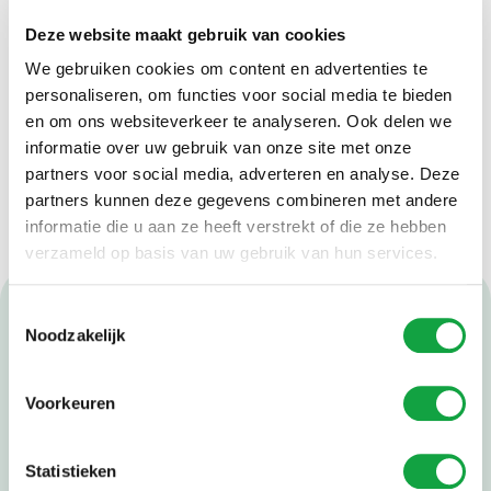
Deze website maakt gebruik van cookies
We gebruiken cookies om content en advertenties te
personaliseren, om functies voor social media te bieden
en om ons websiteverkeer te analyseren. Ook delen we
Melissa
informatie over uw gebruik van onze site met onze
partners voor social media, adverteren en analyse. Deze
GZ Psycholoog
partners kunnen deze gegevens combineren met andere
informatie die u aan ze heeft verstrekt of die ze hebben
verzameld op basis van uw gebruik van hun services.
Toestemmingsselectie
Levéo Groep
Noodzakelijk
Vacatures
Voorwaarden & Reglementen
Voorkeuren
Onze folders
Statistieken